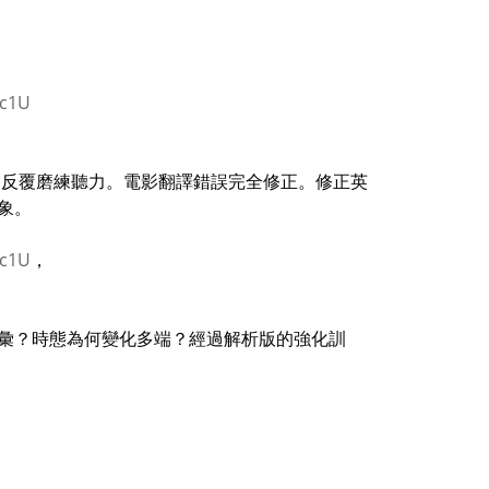
1c1U
，反覆磨練聽力。電影翻譯錯誤完全修正。修正英
象。
1c1U
，
彙？時態為何變化多端？經過解析版的強化訓