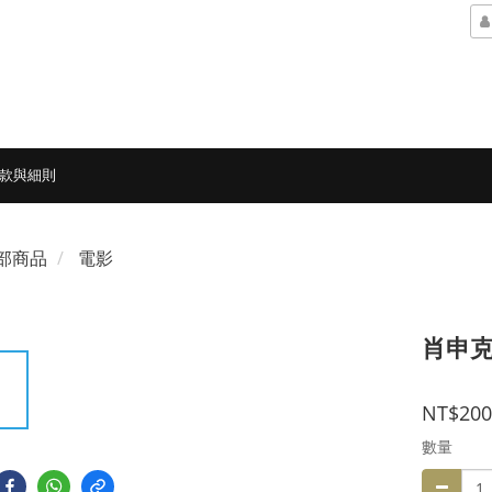
款與細則
部商品
電影
肖申克的
NT$200
數量