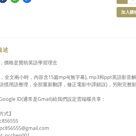
加入購
描述
，價格是贊助英語學習理念
篇，全文兩小時，內容含15篇mp4(無字幕), mp3和ppt英語
語慣用語整理，全部重新翻譯，修正電影中譯錯誤)，另附完整影
oogle ID(通常是Gmail)給我們設定雲端碟共享：
方式】
pc856555
: pc856555@gmail.com
t: pcchen001