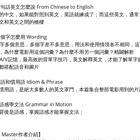
這句話英文怎麼說 From Chinese to English
的中文，如果能對照到英文，英語就練成了；而這些英文，通常
文和英文之間的橋樑
 這個字怎麼用 Wording
一個字多個意思，多個字差不多意思，用法和使用情境各不相同，這是
，為什麼電影用這個詞彙？為什麼不用另一個詞彙？精闢解析
影音A/V記憶，最高效的背單字技巧，英文解釋英文，才能了解單
都搭配語音和圖片
片語和慣用語 Idiom & Phrase
慣用語，是絕大多數人的英文罩門，本篇集合整部電影用到的片
語感學文法 Grammar in Motion
背後是語感，掌握語感才能掌握文法；
b Master作者介紹】