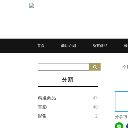
首頁
商店介紹
所有商品
條
全
分類
精選商品
43
電影
40
影集
2
分享到