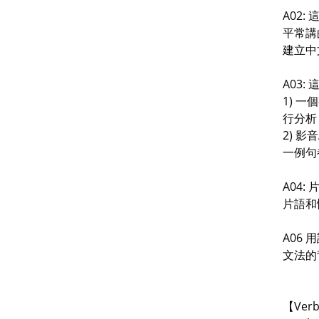
A02: 
平常講
建立中
A03:
1) 
行分析
2) 
一例句
A04: 
片語和
A06 用
文法的
【Ver