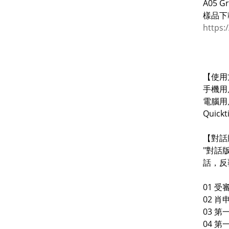
A05 G
樣品下
https
【使用
手機用戶
電腦用戶
Quick
【對話
"對話
話，反
01 受審 
02 肖
03 第一夜
04 第一