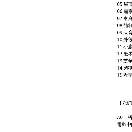
05 屋頂
06 麗泰
07 家庭
08 體制化
09 大
10 外役
11 小龐
12 無辜
13 芝華
14 越獄
15 希望
【分析
A01: 
電影中