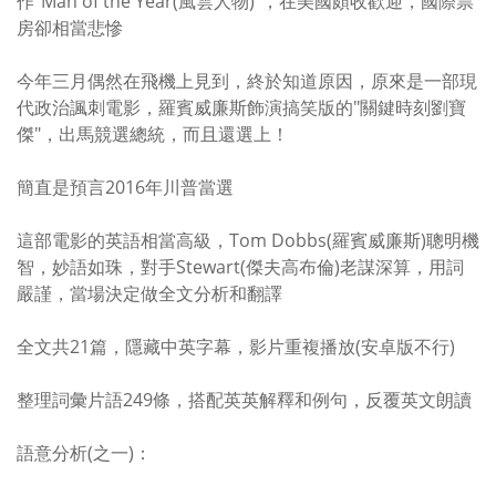
作"Man of the Year(風雲人物)"，在美國頗收歡迎，國際票
房卻相當悲慘
今年三月偶然在飛機上見到，終於知道原因，原來是一部現
代政治諷刺電影，羅賓威廉斯飾演搞笑版的"關鍵時刻劉寶
傑"，出馬競選總統，而且還選上！
簡直是預言2016年川普當選
這部電影的英語相當高級，Tom Dobbs(羅賓威廉斯)聰明機
智，妙語如珠，對手Stewart(傑夫高布倫)老謀深算，用詞
嚴謹，當場決定做全文分析和翻譯
全文共21篇，隱藏中英字幕，影片重複播放(安卓版不行)
整理詞彙片語249條，搭配英英解釋和例句，反覆英文朗讀
語意分析(之一)：