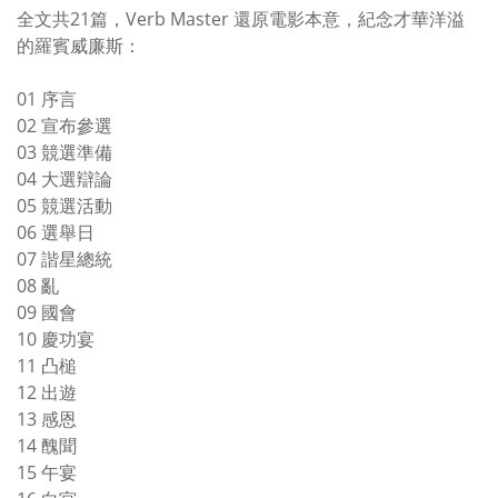
全文共21篇，Verb Master 還原電影本意，紀念才華洋溢
的羅賓威廉斯：
01 序言
02 宣布參選
03 競選準備
04 大選辯論
05 競選活動
06 選舉日
07 諧星總統
08 亂
09 國會
10 慶功宴
11 凸槌
12 出遊
13 感恩
14 醜聞
15 午宴