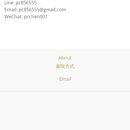
Line: pc856555
Email: pc856555@gmail.com
WeChat: pcchen001
About
索取方式
Email