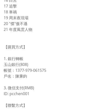
16 白宮
17 追擊
18 車禍
19 周末夜現場
20 "傑"傲不遜
21 年度風雲人物
【購買方式】
1. 銀行轉帳
玉山銀行(808)
帳號：1377-979-061575
戶名：陳秉鈞
3. 微信支付(RMB)
ID: pcchen001
【聯繫方式】