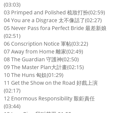
(03:03)
03 Primped and Polished
梳妝打扮
(02:59)
04 You are a Disgrace
太不像話了
(02:27)
05 Never Pass fora Perfect Bride
最差新娘
(02:51)
06 Conscription Notice
軍帖
(03:22)
07 Away from Home
離家
(02:49)
08 The Guardian
守護神
(02:50)
09 The Master Plan
大計畫
(02:15)
10 The Huns
匈奴
(01:29)
11 Get the Show on the Road
好戲上演
(02:17)
12 Enormous Responsibility
艱鉅責任
(03:44)